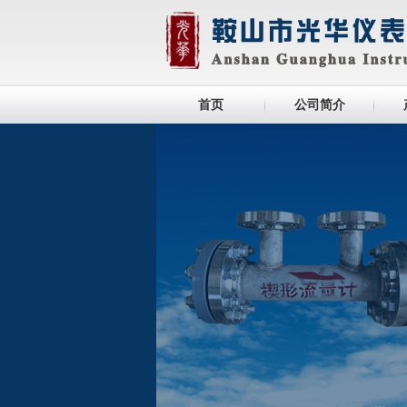
首页
公司简介