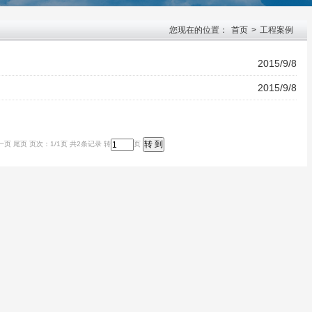
您现在的位置：
首页
>
工程案例
2015/9/8
2015/9/8
一页 尾页 页次：1/1页 共2条记录 转
页