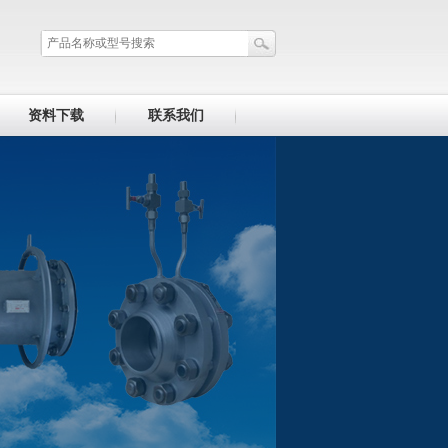
资料下载
联系我们