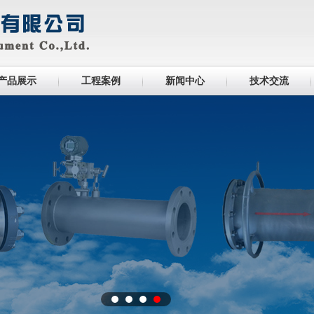
产品展示
工程案例
新闻中心
技术交流