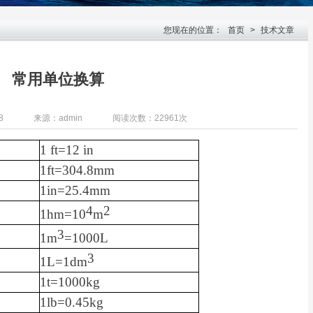
您现在的位置：
首页
>
技术文章
常用单位换算
8
来源：admin
阅读次数：22961次
1 ft=12 in
1ft=304.8mm
1in=25.4mm
4
2
1hm=10
m
3
1m
=1000L
3
1L=1dm
1t=1000kg
1lb=0.45kg